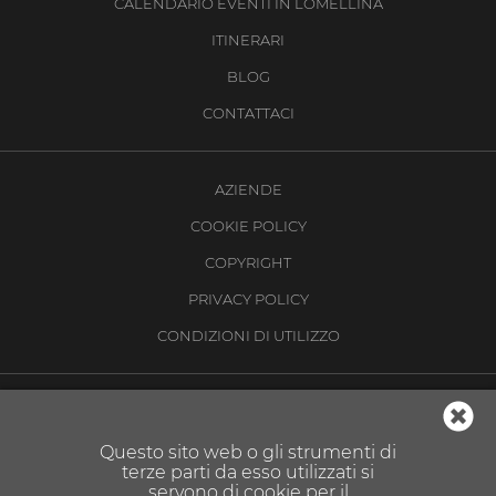
CALENDARIO EVENTI IN LOMELLINA
ITINERARI
BLOG
CONTATTACI
AZIENDE
COOKIE POLICY
COPYRIGHT
PRIVACY POLICY
CONDIZIONI DI UTILIZZO
Questo sito web o gli strumenti di
terze parti da esso utilizzati si
servono di cookie per il