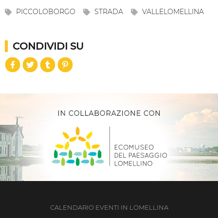
Mostra percorso
TAG
BORGO
CASTELLO
DEVALIDE
LITTA
PICCOLOBORGO
STRADA
VALLELOMELLINA
CONDIVIDI SU