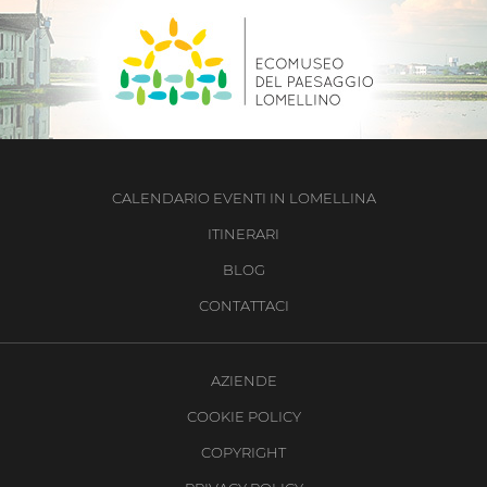
CALENDARIO EVENTI IN LOMELLINA
ITINERARI
BLOG
CONTATTACI
AZIENDE
COOKIE POLICY
COPYRIGHT