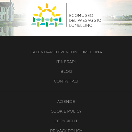
CALENDARIO EVENTI IN LOMELLINA
ITINERARI
BLOG
CONTATTACI
AZIENDE
COOKIE POLICY
COPYRIGHT
PRIVACY POLICY