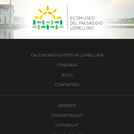
CALENDARIO EVENTI IN LOMELLINA
ITINERARI
BLOG
CONTATTACI
AZIENDE
COOKIE POLICY
COPYRIGHT