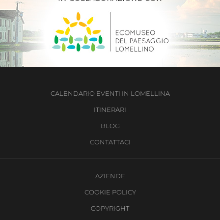
CALENDARIO EVENTI IN LOMELLINA
ITINERARI
BLOG
CONTATTACI
AZIENDE
COOKIE POLICY
COPYRIGHT